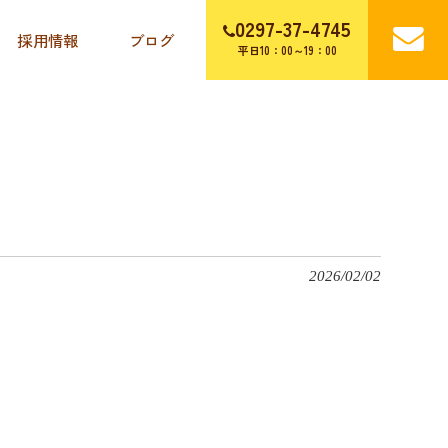
0297-37-4745
採用情報
ブログ
平日10：00～19：00
2026/02/02