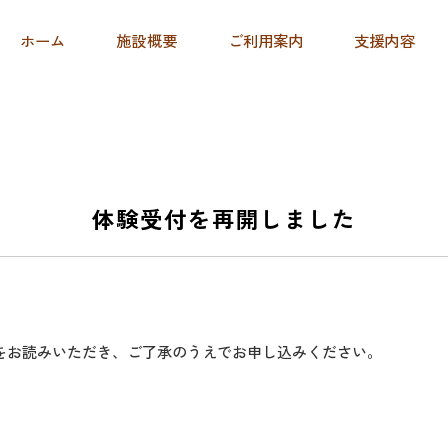
ホーム
施設概要
ご利用案内
支援内容
体験受付を再開しました
」をお読みいただき、ご了承のうえでお申し込みください。